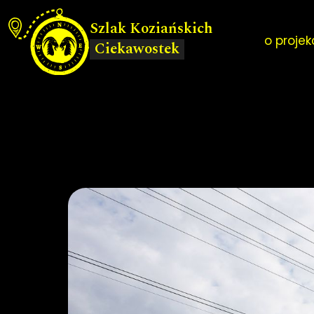
Szlak Koziańskich
o projek
Ciekawostek