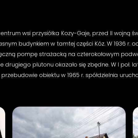
entrum wsi przysiółka Kozy-Gaje, przed II wojną 
łasnym budynkiem w tamtej części Kóz. W 1936 r. o
 ręczną pompę strażacką na czterokołowym podwo
ie drugiego plutonu okazało się zbędne. W I poł. 
przebudowie obiektu w 1965 r. spółdzielnia urucho