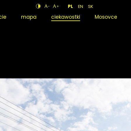
A-
A+
PL
EN
SK
cie
mapa
ciekawostki
Mosovce